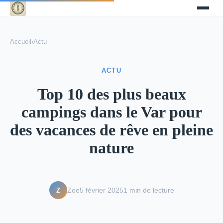
Accueil
›
Actu
ACTU
Top 10 des plus beaux
campings dans le Var pour
des vacances de rêve en pleine
nature
Z
Zoe
5 février 2025
1 min de lecture