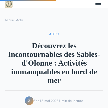
Accueil
›
Actu
ACTU
Découvrez les
Incontournables des Sables-
d'Olonne : Activités
immanquables en bord de
mer
Z
Zoe
13 mai 2025
1 min de lecture